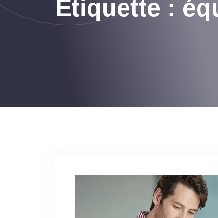
Étiquette :
éq