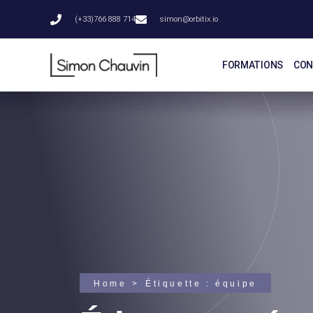
(+33)766 888 714
simon@orbitix.io
FORMATIONS
CON
Home
Étiquette :
équipe