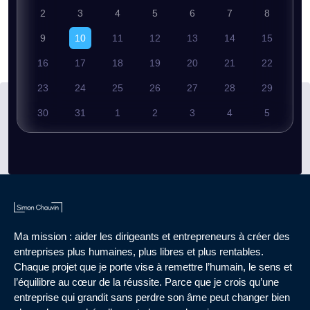
2
3
4
5
6
7
8
9
10
11
12
13
14
15
16
17
18
19
20
21
22
23
24
25
26
27
28
29
30
31
1
2
3
4
5
Ma mission : aider les dirigeants et entrepreneurs à créer des
entreprises plus humaines, plus libres et plus rentables.
Chaque projet que je porte vise à remettre l’humain, le sens et
l’équilibre au cœur de la réussite. Parce que je crois qu’une
entreprise qui grandit sans perdre son âme peut changer bien