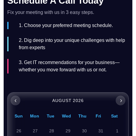
Schedule A Call Today
Fix your meeting with us in 3 easy steps.
1. Choose your preferred meeting schedule.
2. Dig deep into your unique challenges with help
from experts
3. Get IT recommendations for your business—
whether you move forward with us or not.
AUGUST 2026
Sun
Mon
Tue
Wed
Thu
Fri
Sat
26
27
28
29
30
31
1